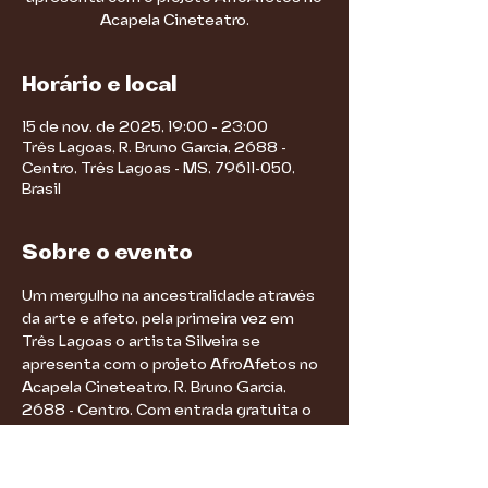
Acapela Cineteatro.
Horário e local
15 de nov. de 2025, 19:00 – 23:00
Três Lagoas, R. Bruno García, 2688 -
Centro, Três Lagoas - MS, 79611-050,
Brasil
Sobre o evento
Um mergulho na ancestralidade através 
da arte e afeto, pela primeira vez em 
Três Lagoas o artista Silveira se 
apresenta com o projeto AfroAfetos no 
Acapela Cineteatro, R. Bruno García, 
2688 - Centro. Com entrada gratuita o 
show será realizado no dia 15/11/2025 às 
19h. Ingressos Limitados. Classificação 
Livre. Evento com acessibilidade em 